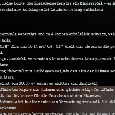
Keine Sorge, das Zusammensetzen ist ein Kinderspiel – es i
Material zum Aufhängen ist im Lieferumfang enthalten.
fernholz gefertigt und in 4 Farben erhältlich: schwarz, wei
 Holz.
-0.98″ dick und 10-14 mm/ 0.4″-0.6″ breit und bieten so die 
l.
 gut aussieht, verwenden wir bruchsicheres, transparentes P
tzen.
ung Material zum Aufhängen bei, mit dem sich der Rahmen so
n lässt.
wicht von 200 g/m² macht es haltbar und langlebig.
fiziertes Papier und Rahmen oder gleichwertige Zertifizier
t. Das ist besser für die Menschen und den Planeten.
Rahmen wird in einer robusten Verpackung versandt, die sich
 ankommt.
 je nach Region leicht variieren. Für die USA und Kanada si