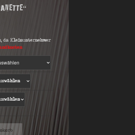
banette“
s, da Kleinunternehmer
andkosten
enkorb