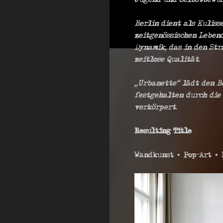
Jugend und Selbstbewus
Berlin dient als Kuliss
zeitgenössischen Lebend
Dynamik, das in den Str
zeitlose Qualität.
„Urbanette“ lädt den B
festgehalten durch die 
verkörpert.
Resulting Title
Wandkunst • Pop-Art • 