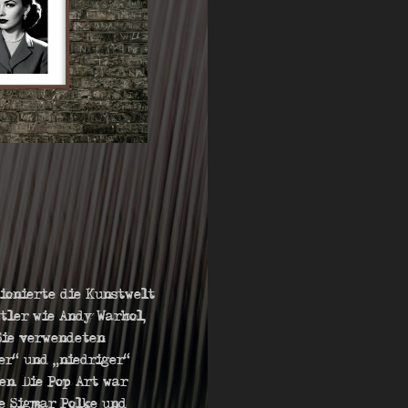
tionierte die Kunstwelt
tler wie Andy Warhol,
Sie verwendeten
er“ und „niedriger“
en. Die Pop Art war
e Sigmar Polke und