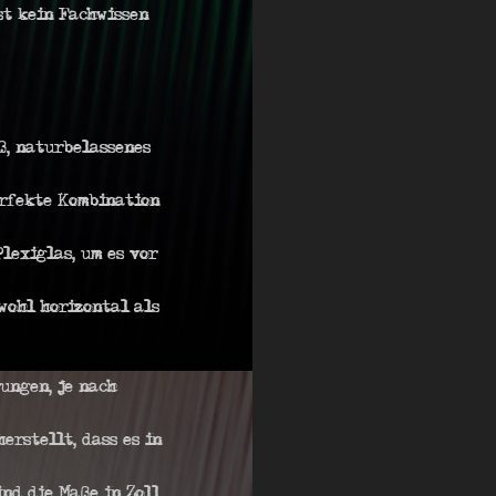
st kein Fachwissen
ß, naturbelassenes
perfekte Kombination
lexiglas, um es vor
wohl horizontal als
ungen, je nach
erstellt, dass es in
nd die Maße in Zoll