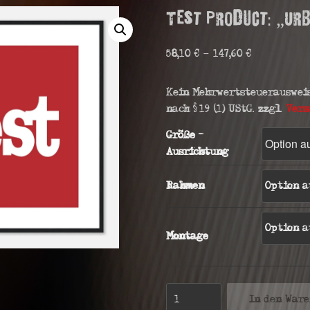
Test Product: „Ur
58,10
€
–
147,60
€
Kein Mehrwertsteuerauswei
nach §19 (1) UStG.
zzgl.
Vers
Größe -
Ausrichtung
Rahmen
Montage
Test
In den War
Product: