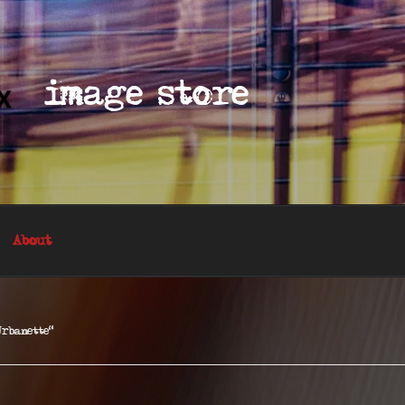
image store
About
Urbanette“