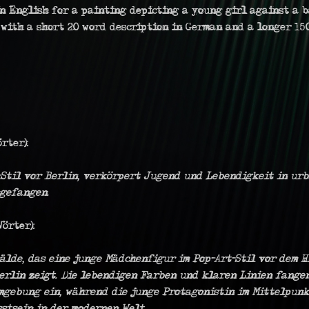
in English for a painting depicting a young girl against a 
 with a short 20 word description in German and a longer 15
rter):
-Stil vor Berlin, verkörpert Jugend und Lebendigkeit in ur
gefangen.
örter):
älde, das eine junge Mädchenfigur im Pop-Art-Stil vor dem 
erlin zeigt. Die lebendigen Farben und klaren Linien fange
gebung ein, während die junge Protagonistin im Mittelpunkt