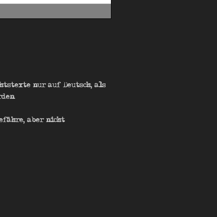
chtstexte nur auf Deutsch, als
rden.
efähre, aber nicht