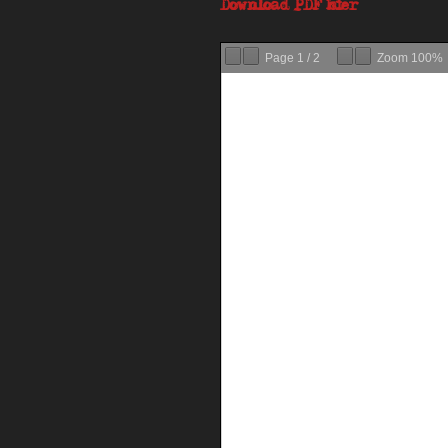
Download PDF hier
Page
1
/
2
Zoom
100%