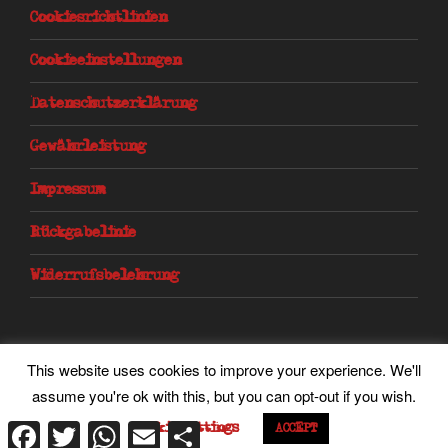
Cookiesrichtlinien
Cookieeinstellungen
Datenschutzerklärung
Gewährleistung
Impressum
Rückgabelinie
Widerrufsbelehrung
This website uses cookies to improve your experience. We'll
facebook
twitter
instagram
flickr
youtube
assume you're ok with this, but you can opt-out if you wish.
Cookie settings
Facebook
Twitter
WhatsApp
Email
Teilen
ACCEPT