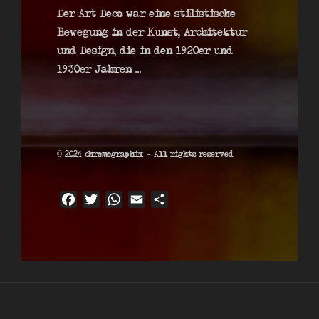
Der Art Deco war eine stilistische
Bewegung in der Kunst, Architektur
und Design, die in den 1920er und
1930er Jahren ...
© 2024 chromographix – All rights reserved
F
T
W
E
T
a
w
h
m
e
c
i
a
a
i
e
t
t
i
l
b
t
s
l
e
o
e
A
n
o
r
p