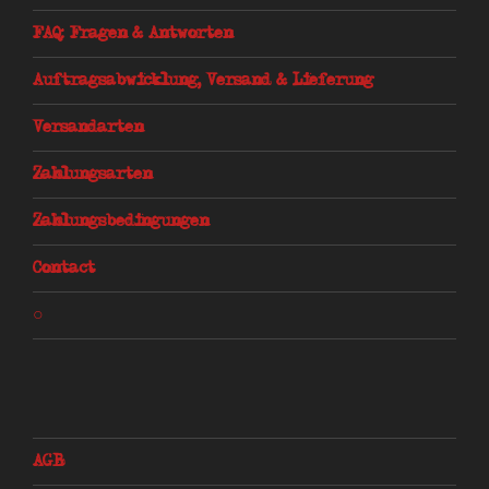
k
p
FAQ: Fragen & Antworten
Auftragsabwicklung, Versand & Lieferung
Versandarten
Zahlungsarten
Zahlungsbedingungen
Contact
○
AGB