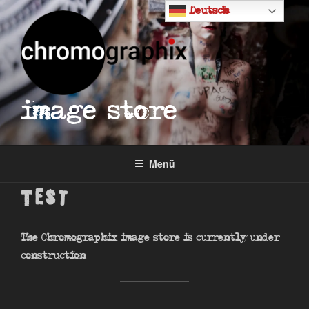
Zum
Deutsch
Inhalt
springen
image store
Menü
Test
The Chromographix image store is currently under
construction